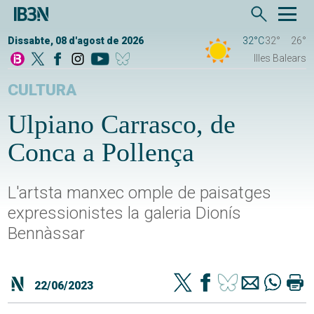
Dissabte, 08 d'agost de 2026
32°C
32°
26°
Illes Balears
CULTURA
Ulpiano Carrasco, de
Conca a Pollença
L'artsta manxec omple de paisatges
expressionistes la galeria Dionís
Bennàssar
22/06/2023