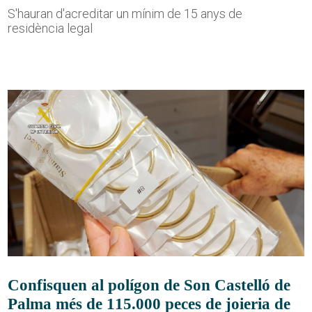
S'hauran d'acreditar un mínim de 15 anys de
residència legal
Confisquen al polígon de Son Castelló de
Palma més de 115.000 peces de joieria de