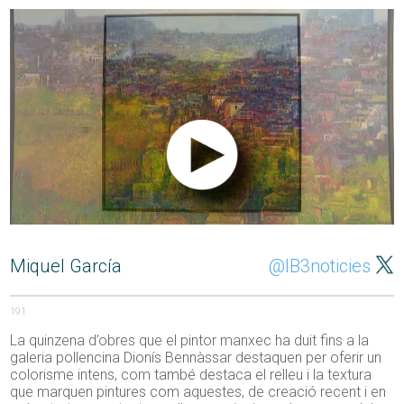
Miquel García
@IB3noticies
191
La quinzena d’obres que el pintor manxec ha duit fins a la
galeria pollencina Dionís Bennàssar destaquen per oferir un
colorisme intens, com també destaca el relleu i la textura
que marquen pintures com aquestes, de creació recent i en