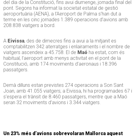
del dia de la Constitució, fins avui diumenge, jornada final del
pont. Segons ha informat la societat estatal de gestió
aeroportuària (AENA), a l’Aeroport de Palma s’han dut a
terme en les cinc jornades 1.389 operacions d’avions amb
208.838 viatgers a bord.
A
Eivissa
, des de dimecres fins a avui a la mitjanit es
comptabilitzen 342 aterratges i enlairaments i el nombre de
viatgers ascendeix a 45.758. El de
Maó
ha estat, com és
habitual, l’aeroport amb menys activitat en el pont de la
Constitució, amb 174 moviments d’aeronaus i 18.396
passatgers.
Demà dilluns estan previstes 274 operacions a Son Sant
Joan, amb 41.055 viatgers; a Eivissa, hi ha programades 67 i
s’espera el trànsit de 8.460 passatgers, mentre que a Maó
seran 32 moviments d’avions i 3.344 viatgers.
Un 23% més d’avions sobrevolaran Mallorca aquest