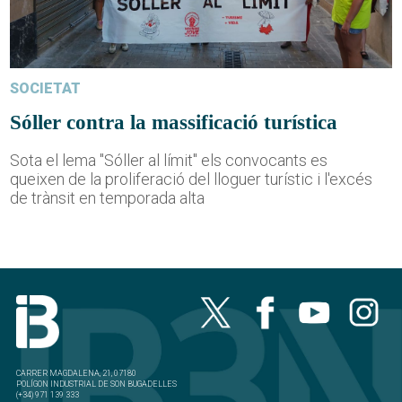
SOCIETAT
Sóller contra la massificació turística
Sota el lema "Sóller al límit" els convocants es
queixen de la proliferació del lloguer turístic i l'excés
de trànsit en temporada alta
CARRER MAGDALENA, 21, 07180
POLÍGON INDUSTRIAL DE SON BUGADELLES
(+34) 971 139 333