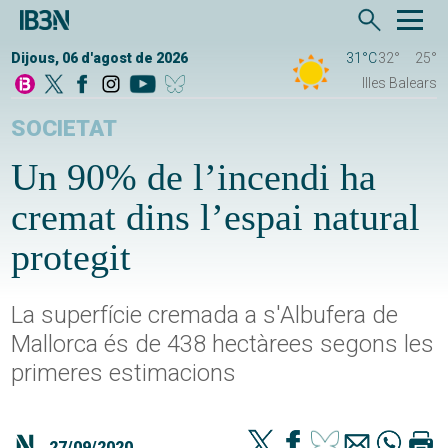
Dijous, 06 d'agost de 2026
31°C
32°
25°
Illes Balears
SOCIETAT
Un 90% de l’incendi ha
cremat dins l’espai natural
protegit
La superfície cremada a s'Albufera de
Mallorca és de 438 hectàrees segons les
primeres estimacions
27/09/2020