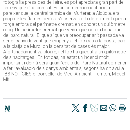
fotografia presa des de l’aire, es pot apreciara gran part del
terreny que s’ha cremat. En un primer moment podia
pareixer que la central tèrmica del Murterar, a Alcúdia, era
prop de les flames però si s’observa amb deteniment queda
força enfora del perímetre cremat, en concret un quilòmetre
i mig. Un perímetre cremat que veim que ocupa bona part
del parc natural. El que sí que va preocupar anit passada va
ser el canvi de vent que empenyia el foc cap a la costa, cap
a la platja de Muro, on la densitat de cases és major.
Afortunadament va ploure, i el foc ha quedat a un quilòmetre
dels habitatges. En tot cas, ha estat un incendi molt
important i demà serà quan l’equip del Parc Natural comenci
a fer l’avaluació dels danys ambientals, segons ha dit avui a
IB3 NOTÍCIES el conseller de Medi Ambient i Territori, Miquel
Mir.