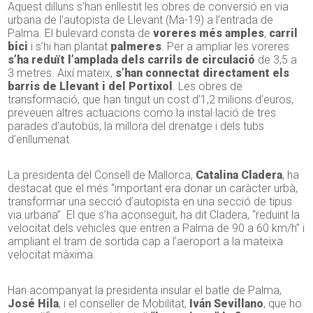
Aquest dilluns s’han enllestit les obres de conversió en via
urbana de l’autopista de Llevant (Ma-19) a l’entrada de
Palma. El bulevard consta de
voreres més amples
,
carril
bici
i s’hi han plantat
palmeres
. Per a ampliar les voreres
s’ha reduït l’amplada dels carrils de circulació
de 3,5 a
3 metres. Així mateix,
s’han connectat directament els
barris de Llevant i del Portixol
. Les obres de
transformació, que han tingut un cost d’1,2 milions d’euros,
preveuen altres actuacions como la instal·lació de tres
parades d’autobús, la millora del drenatge i dels tubs
d’enllumenat.
La presidenta del Consell de Mallorca,
Catalina Cladera
, ha
destacat que el més “important era donar un caràcter urbà,
transformar una secció d’autopista en una secció de tipus
via urbana”. El que s’ha aconseguit, ha dit Cladera, “reduint la
velocitat dels vehicles que entren a Palma de 90 a 60 km/h” i
ampliant el tram de sortida cap a l’aeroport a la mateixa
velocitat màxima.
Han acompanyat la presidenta insular el batle de Palma,
José Hila
, i el conseller de Mobilitat,
Iván Sevillano
, que ho