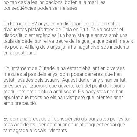
no fan cas a les indicacions, boten a la mar i les
conseqüències poden ser nefases.
Un home, de 32 anys, es va dislocar l’espatlla en saltar
d’aquestes plataformes de Cala en Brut. Es va activar el
dispositiu d’emergències i un banyista que anava amb una
taula de pàdel surf el va treure de l’aigua, ja que parell mateix
no podia. Al llarg dels anys ja hi ha hagut diversos incidents
en aquest punt.
L’Ajuntament de Ciutadella ha estat treballant en diverses
mesures al pas dels anys, com posar barreres, que han
estat llevades pels usuaris. Aquest darrer any s’han pintat
unes senyalitzacions que adverteixen del perill de lesions
medul·lars amb pintura antilliscant. Els banyistes nes han
apuntat que molts no els han vist però que intenten anar
amb precaució.
Es demana precaució i consciència als banyistes per evitar
més accidents i per continuar gaudint d’aquest espai que
tant agrada a locals i visitants.