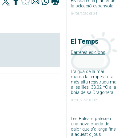
Eivissa és el planter de
la selecció espanyola
04/08/2026 08:24
El Temps
Darreres edicions
L’aigua de la mar
marca la temperatura
més alta registrada mai
a les Illes: 33,02 ºC a la
boia de sa Dragonera
07/08/2026 08:12
Les Balears pateixen
una nova onada de
calor que s’allarga fins
a aquest dijous