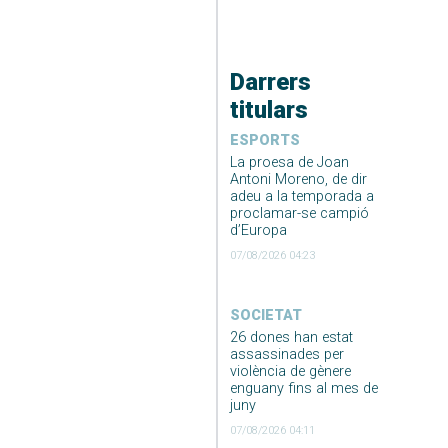
Darrers
titulars
ESPORTS
La proesa de Joan
Antoni Moreno, de dir
adeu a la temporada a
proclamar-se campió
d’Europa
07/08/2026 04:23
SOCIETAT
26 dones han estat
assassinades per
violència de gènere
enguany fins al mes de
juny
07/08/2026 04:11