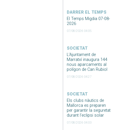
DARRER EL TEMPS
El Temps Migdia 07-08-
2026
07/08/2026 04:05
SOCIETAT
L’Ajuntament de
Marratxí inaugura 144
nous aparcaments al
polígon de Can Rubiol
07/08/2026 04:27
SOCIETAT
Els clubs nàutics de
Mallorca es preparen
per garantir la seguretat
durant l’eclipsi solar
07/08/2026 04:03