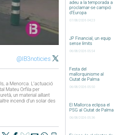
adeu a la temporada a
proclamar-se campió
d’Europa
07/08/2026 04:23
JP Financial, un equip
sense límits
06/08/2026 05:54
@IB3noticies
Festa del
mallorquinisme al
Ciutat de Palma
ls, a Menorca. L’actuació
06/08/2026 05:50
tal Mateu Orfila per
retà, un material aïllant
ltre incendi d’un solar des
El Mallorca eclipsa el
PSG al Ciutat de Palma
06/08/2026 05:36