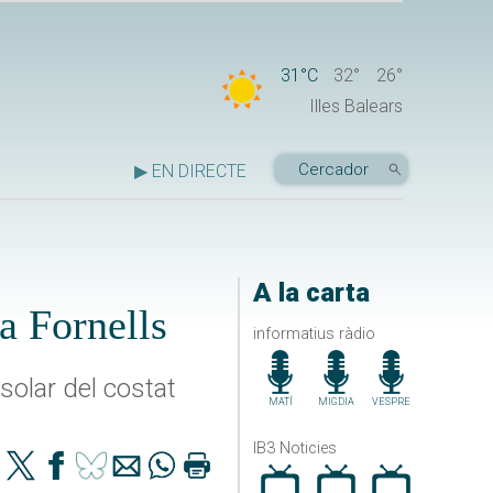
31°C
32°
26°
Illes Balears
▶ EN DIRECTE
A la carta
a Fornells
informatius ràdio
 solar del costat
MATÍ
MIGDIA
VESPRE
IB3 Noticies