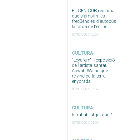
EL GEN-GOB reclama
que s’ampliïn les
freqüències d’autobús
la tarda de l’eclipsi
07/08/2026 03:53
CULTURA
“Leyarem”, l’exposició
de l’artista sahrauí
Aawah Walad que
reivindica la terra
enyorada
07/08/2026 03:59
CULTURA
Infrahabitatge o art?
07/08/2026 04:05