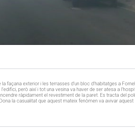
 façana exterior i les terrasses d’un bloc d’habitatges a Fornel
’edifici, però així i tot una vesina va haver de ser atesa a l’hospi
 encendre ràpidament el revestiment de la paret. Es tracta del poliu
 Dona la casualitat que aquest mateix fenòmen va avivar aquest a