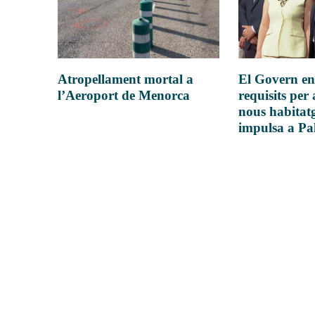
Atropellament mortal a
El Govern en
l’Aeroport de Menorca
requisits per 
nous habitatg
impulsa a P