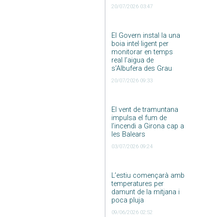
20/07/2026 03:47
El Govern instal·la una
boia intel·ligent per
monitorar en temps
real l’aigua de
s’Albufera des Grau
20/07/2026 09:33
El vent de tramuntana
impulsa el fum de
l’incendi a Girona cap a
les Balears
03/07/2026 09:24
L’estiu començarà amb
temperatures per
damunt de la mitjana i
poca pluja
09/06/2026 02:52