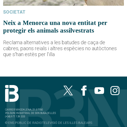
SOCIETAT
Neix a Menorca una nova entitat per
protegir els animals assilvestrats
Reclama alternatives a les batudes de caça de
cabres, paons reials i altres espècies no autòctones
que s'han estès per l'illa
CARRER MAGDALENA, 21, 07180
POLÍGON INDUSTRIAL DE SON BUGADELLES
(+34) 971 139 333
© ENS PÚBLIC DE RADIOTELEVISIÓ DE LES ILLES BALEARS