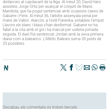
distàncies al capdavant de la lliga. Al minut 20, David Haro
assisteix Jorge Ortiz per avançar el conjunt de Manix
Mandiola, que ha pogut sentenciar amb ocasions clares de
Gabarre i Peris. Al minut 36, l’àrbitre assenyala penal per
mans de Vallori. Alarcón, a l’estil Panenka, estableix l’empat.
Llavors els blanc i blaus s’han desfermat. Gabarre no ha
fallat a la cita amb el gol i ha marcat per vuitena jornada
seguida. El duel l’ha sentenciat Jordan amb la seva primera
diana com a balearico. L’Atlètic Balears suma 30 punts de
33 possibles.
Disculpau, els comentaris es troben tancats