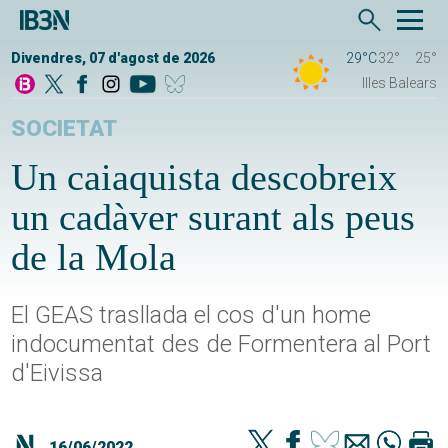
Divendres, 07 d'agost de 2026
29°C
32°
25°
Illes Balears
SOCIETAT
Un caiaquista descobreix
un cadàver surant als peus
de la Mola
El GEAS trasllada el cos d'un home
indocumentat des de Formentera al Port
d'Eivissa
16/06/2022