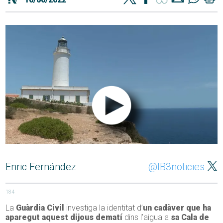
Enric Fernández
@IB3noticies
184
La
Guàrdia Civil
investiga la identitat d’
un cadàver que ha
aparegut aquest dijous dematí
dins l’aigua a
sa Cala de