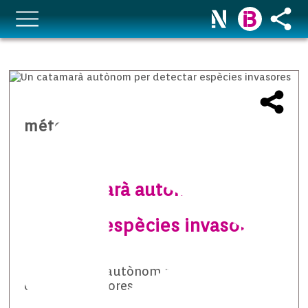
méteo temps i natura
Un catamarà autònom per
detectar espècies invasores
Un catamarà autònom per detectar
espècies invasores