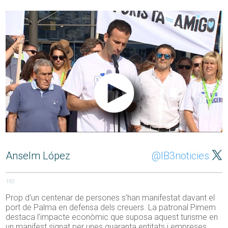
Anselm López
@IB3noticies
192
Prop d’un centenar de persones s’han manifestat davant el
port de Palma en defensa dels creuers. La patronal Pimem
destaca l’impacte econòmic que suposa aquest turisme en
un manifest signat per unes quaranta entitats i empreses.