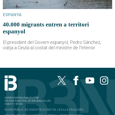
ESPANYA
40.000 migrants entren a territori
espanyol
El president del Govern espanyol, Pedro Sánchez,
viatja a Ceuta al costat del ministre de l'Interior
CARRER MAGDALENA, 21, 07180
POLÍGON INDUSTRIAL DE SON BUGADELLES
(+34) 971 139 333
© ENS PÚBLIC DE RADIOTELEVISIÓ DE LES ILLES BALEARS