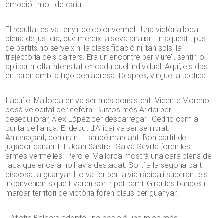
emoció i molt de caliu.
El resultat es va tenyir de color vermell. Una victòria local,
plena de justícia, que mereix la seva anàlisi. En aquest tipus
de partits no serveix ni la classificació ni, tan sols, la
trajectòria dels darrers. Era un encontre per viure’l, sentir-lo i
aplicar molta intensitat en cada duel individual. Aquí, els dos
entraren amb la lliçó ben apresa. Després, vingué la tàctica.
I aquí el Mallorca en va ser més consistent. Vicente Moreno
posà velocitat per defora. Bustos més Aridai per
desequilibrar, Àlex López per descarregar i Cedric com a
punta de llança. El debut d’Aridai va ser sembrat.
Amenaçant, dominant i també marcant. Bon partit del
jugador canari. Ell, Joan Sastre i Salva Sevilla foren les
armes vermelles. Però el Mallorca mostrà una cara plena de
raça que encara no havia destacat. Sortí a la segona part
disposat a guanyar. Ho va fer per la via ràpida i superant els
inconvenients que li varen sortir pel camí. Girar les bandes i
marcar territori de victòria foren claus per guanyar.
L’Atlètic Balears adoptà una posició una mica més