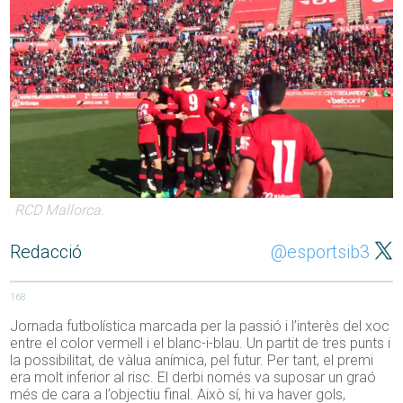
RCD Mallorca.
Redacció
@esportsib3
168
Jornada futbolística marcada per la passió i l’interès del xoc
entre el color vermell i el blanc-i-blau. Un partit de tres punts i
la possibilitat, de vàlua anímica, pel futur. Per tant, el premi
era molt inferior al risc. El derbi només va suposar un graó
més de cara a l’objectiu final. Això sí, hi va haver gols,