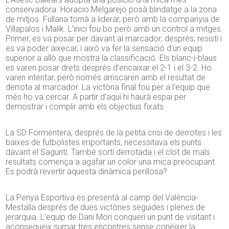
conservadora. Horacio Melgarejo posà blindatge a la zona
de mitjos. Fullana tornà a liderar, però amb la companyia de
Villapalos i Malik. L’inici fou bo però amb un control a mitges.
Primer, es va posar per davant al marcador; després, resistí i
es va poder aixecar, i això va fer la sensació d’un equip
superior a allò que mostra la classificació. Els blanc-i-blaus
es varen posar drets després d’encaixar el 2-1 i el 3-2. Ho
varen intentar, però només arriscaren amb el resultat de
derrota al marcador. La victòria final fou per a l’equip que
més ho va cercar. A partir d’aquí hi haurà espai per
demostrar i complir amb els objectius fixats.
La SD Formentera, després de la petita crisi de derrotes i les
baixes de futbolistes importants, necessitava els punts
davant el Saguntí. També sortí derrotada i el clot de mals
resultats comença a agafar un color una mica preocupant.
Es podrà revertir aquesta dinàmica perillosa?
La Penya Esportiva es presentà al camp del València-
Mestalla després de dues victòries seguides i plenes de
jerarquia. L’equip de Dani Mori conquerí un punt de visitant i
aconsegueix sumar tres encontres sense conèixer la