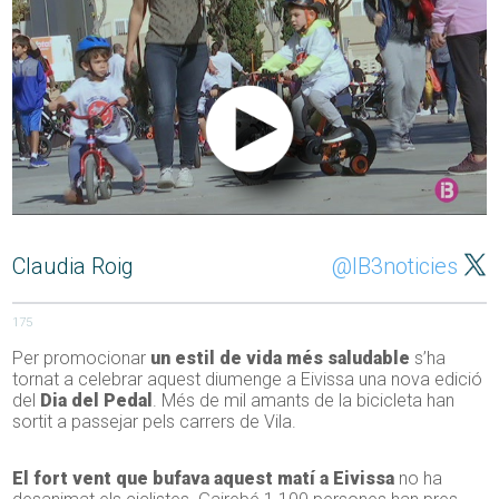
Claudia Roig
@IB3noticies
175
Per promocionar
un estil de vida més saludable
s’ha
tornat a celebrar aquest diumenge a Eivissa una nova edició
del
Dia del Pedal
. Més de mil amants de la bicicleta han
sortit a passejar pels carrers de Vila.
El fort vent que bufava aquest matí a Eivissa
no ha