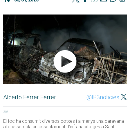
Alberto Ferrer Ferrer
@IB3noticies
308
El foc ha consumit diversos cotxes i almenys una caravana
al que sembla un assentament d’infrahabitatges a Sant