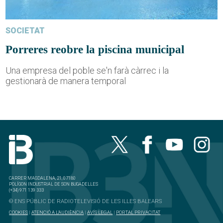
SOCIETAT
Porreres reobre la piscina municipal
Una empresa del poble se'n farà càrrec i la
gestionarà de manera temporal
CARRER MAGDALENA, 21, 07180
POLÍGON INDUSTRIAL DE SON BUGADELLES
(+34) 971 139 333
© ENS PÚBLIC DE RADIOTELEVISIÓ DE LES ILLES BALEARS
COOKIES
|
ATENCIÓ A L'AUDIÈNCIA
|
AVÍS LEGAL
|
PORTAL PRIVACITAT