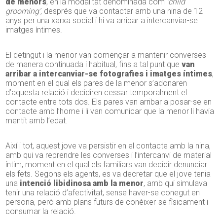
de menors
, en la modalitat denominada com
‘child
grooming’
, després que va contactar amb una nina de 12
anys per una xarxa social i hi va arribar a intercanviar-se
imatges íntimes.
El detingut i la menor van començar a mantenir converses
de manera continuada i habitual, fins a tal punt que
van
arribar a intercanviar-se fotografies i imatges íntimes
,
moment en el qual els pares de la menor s’adonaren
d’aquesta relació i decidiren cessar temporalment el
contacte entre tots dos. Els pares van arribar a posar-se en
contacte amb l’home i li van comunicar que la menor li havia
mentit amb l’edat.
Així i tot, aquest jove va persistir en el contacte amb la nina,
amb qui va reprendre les converses i l’intercanvi de material
íntim, moment en el qual els familiars van decidir denunciar
els fets. Segons els agents, es va decretar que el jove tenia
una
intenció libidinosa amb la menor
, amb qui simulava
tenir una relació d’afectivitat, sense haver-se conegut en
persona, però amb plans futurs de conèixer-se físicament i
consumar la relació.