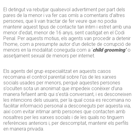
El detingut va rebutjar qualsevol advertiment per part dels
pares de la menor i va fer cas omís a comentaris d’altres
persones, que li van tractar de fer veure que no podia
mantenir aquest tipus de contacte tan íntim i estret amb una
menor d’edat, menor de 16 anys, sent castigat en el Codi
Penal. Per aquests motius, els agents van procedir a detenir
l’home, com a presumpte autor d’un delicte de corrupció de
menors en la modalitat coneguda com a ‘
child grooming’
o
assetjament sexual de menors per internet.
Els agents del grup especialitzat en aquests casos
recomana el control parental sobre l’ús de les xarxes
socials usades per menors, perquè aquestes persones
s’oculten sota un anonimat que impedeix conèixer d’una
manera fefaent amb qui s’està conversant, i es desconeixen
les intencions dels usuaris, per la qual cosa es recomana no
facilitar informació personal a desconeguts per aquesta via,
així com evitar intimar amb persones que contacten amb
nosaltres per les xarxes socials i de les quals no tinguem
referències anteriors i, per descomptat, mantenir els perfils
en manera privada.