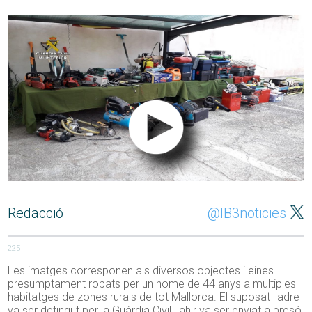
Redacció
@IB3noticies
225
Les imatges corresponen als diversos objectes i eines
presumptament robats per un home de 44 anys a multiples
habitatges de zones rurals de tot Mallorca. El suposat lladre
va ser detingut per la Guàrdia Civil i ahir va ser enviat a presó