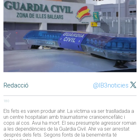
Redacció
@IB3noticies
180
Els fets es varen produir ahir. La víctima va ser traslladada a
un centre hospitalari amb traumatisme cranioencefàlic i
cops al cos. Avui ha mort. El seu presumpte agressor roman
a les dependències de la Guàrdia Civil. Ahir va ser arrestat
després dels fets. Segons fonts de la benemèrita té