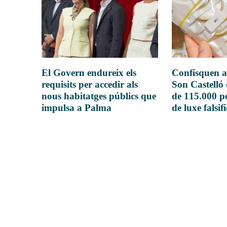
El Govern endureix els
Confisquen a
requisits per accedir als
Son Castelló
nous habitatges públics que
de 115.000 pe
impulsa a Palma
de luxe falsif