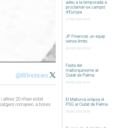
adeu a la temporada a
proclamar-se campió
d’Europa
07/08/2026 04:50
JP Financial, un equip
sense límits
06/08/2026 05:54
Festa del
mallorquinisme al
@IB3noticies
Ciutat de Palma
06/08/2026 05:50
 altres 20 n’han estat
El Mallorca eclipsa el
passatgers romanen, a hores
PSG al Ciutat de Palma
06/08/2026 05:36