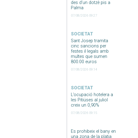
des d’un dotzè pis a
Palma
07/08/2026 09:27
SOCIETAT
Sant Josep tramita
cinc sancions per
festes il·legals amb
multes que sumen
800.00 euros
07/08/2026 09:14
SOCIETAT
L’ocupació hotelera a
les Pitiüses al juliol
creix un 0,90%
07/08/2026 09:15
Es prohibeix el bany en
una zona de la platja