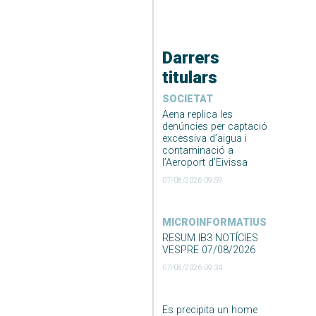
Darrers
titulars
SOCIETAT
Aena replica les
denúncies per captació
excessiva d’aigua i
contaminació a
l’Aeroport d’Eivissa
07/08/2026 09:59
MICROINFORMATIUS
RESUM IB3 NOTÍCIES
VESPRE 07/08/2026
07/08/2026 09:34
Es precipita un home