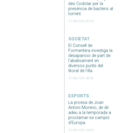
des Codolar per la
presència de bacteris al
torrent
07/08/2026 09:03
SOCIETAT
El Consell de
Formentera investiga la
desaparició de part de
l’abalisament en
diversos punts del
litoral de l’illa
07/08/2026 08:28
ESPORTS
La proesa de Joan
Antoni Moreno, de dir
adeu a la temporada a
proclamar-se campió
d’Europa
07/08/2026 04:50