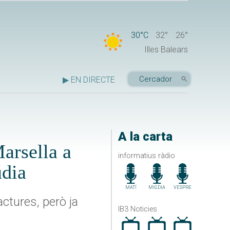
30°C
32°
26°
Illes Balears
▶ EN DIRECTE
A la carta
arsella a
informatius ràdio
údia
MATÍ
MIGDIA
VESPRE
ctures, però ja
IB3 Noticies