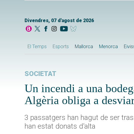
Divendres, 07 d'agost de 2026
El Temps
Esports
Mallorca
Menorca
Eivi
SOCIETAT
Un incendi a una bodega
Algèria obliga a desviar
3 passatgers han hagut de ser trasl
han estat donats d'alta