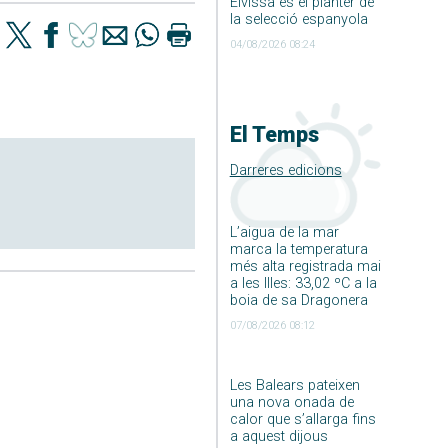
Eivissa és el planter de
la selecció espanyola
04/08/2026 08:24
El Temps
Darreres edicions
L’aigua de la mar
marca la temperatura
més alta registrada mai
a les Illes: 33,02 ºC a la
boia de sa Dragonera
07/08/2026 08:12
Les Balears pateixen
una nova onada de
calor que s’allarga fins
a aquest dijous