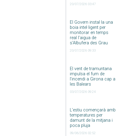
20/07/2026 03:47
El Govern instal·la una
boia intel·ligent per
monitorar en temps
real l’aigua de
s’Albufera des Grau
20/07/2026 09:33
El vent de tramuntana
impulsa el fum de
l’incendi a Girona cap a
les Balears
03/07/2026 09:24
L’estiu començarà amb
temperatures per
damunt de la mitjana i
poca pluja
09/06/2026 02:52