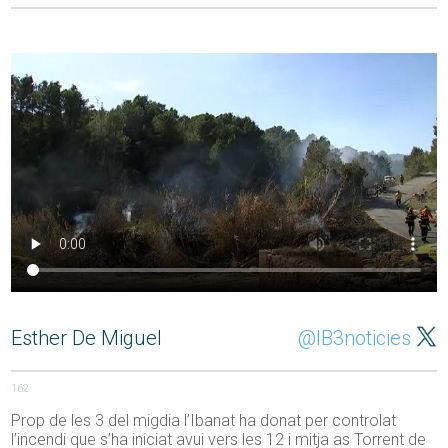
Esther De Miguel
@IB3noticies
162
Prop de les 3 del migdia l’Ibanat ha donat per controlat
l’incendi que s’ha iniciat avui vers les 12 i mitja as Torrent de