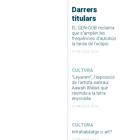
Darrers
titulars
EL GEN-GOB reclama
que s’ampliïn les
freqüències d’autobús
la tarda de l’eclipsi
07/08/2026 03:53
CULTURA
“Leyarem”, l’exposició
de l’artista sahrauí
Aawah Walad que
reivindica la terra
enyorada
07/08/2026 03:59
CULTURA
Infrahabitatge o art?
07/08/2026 03:10