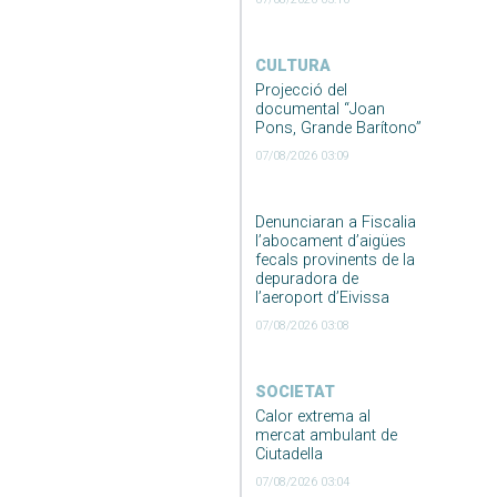
CULTURA
Projecció del
documental “Joan
Pons, Grande Barítono”
07/08/2026 03:09
Denunciaran a Fiscalia
l’abocament d’aigües
fecals provinents de la
depuradora de
l’aeroport d’Eivissa
07/08/2026 03:08
SOCIETAT
Calor extrema al
mercat ambulant de
Ciutadella
07/08/2026 03:04