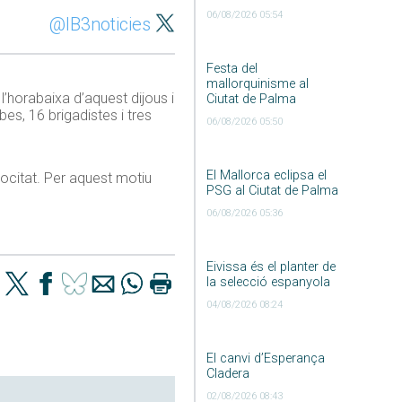
06/08/2026 05:54
@IB3noticies
Festa del
mallorquinisme al
 l’horabaixa d’aquest dijous i
Ciutat de Palma
es, 16 brigadistes i tres
06/08/2026 05:50
El Mallorca eclipsa el
locitat. Per aquest motiu
PSG al Ciutat de Palma
06/08/2026 05:36
Eivissa és el planter de
la selecció espanyola
04/08/2026 08:24
El canvi d’Esperança
Cladera
02/08/2026 08:43