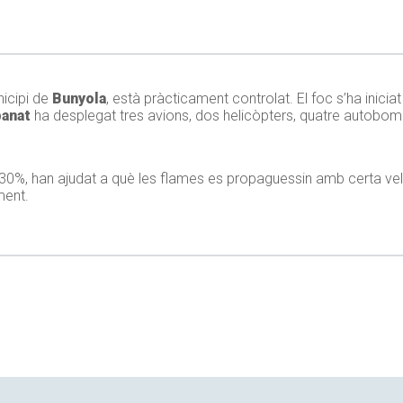
nicipi de
Bunyola
, està pràcticament controlat. El foc s’ha iniciat
banat
ha desplegat tres avions, dos helicòpters, quatre autobomb
del 30%, han ajudat a què les flames es propaguessin amb certa ve
ment.