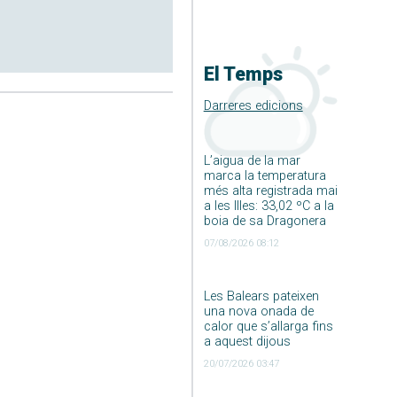
El Temps
Darreres edicions
L’aigua de la mar
marca la temperatura
més alta registrada mai
a les Illes: 33,02 ºC a la
boia de sa Dragonera
07/08/2026 08:12
Les Balears pateixen
una nova onada de
calor que s’allarga fins
a aquest dijous
20/07/2026 03:47