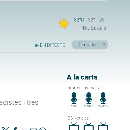
32°C
32°
26°
Illes Balears
▶ EN DIRECTE
A la carta
informatius ràdio
distes i tres
MATÍ
MIGDIA
VESPRE
IB3 Noticies