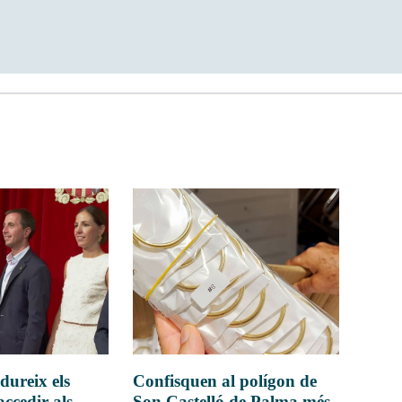
dureix els
Confisquen al polígon de
accedir als
Son Castelló de Palma més