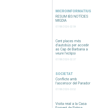
MICROINFORMATIUS
RESUM IB3 NOTÍCIES
MIGDIA
07/08/2026 02:59
Cent places més
d’autobús per accedir
as Cap de Barbaria a
veure l’eclipsi
07/08/2026 02:37
SOCIETAT
Conflicte amb
l’ascensor del Parador
07/08/2026 03:52
Visita reial a la Casa
Esment de Palma