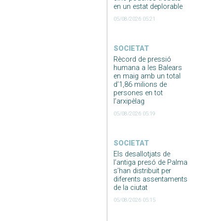
en un estat deplorable
05/08/2026 05:21
SOCIETAT
Rècord de pressió
humana a les Balears
en maig amb un total
d’1,86 milions de
persones en tot
l’arxipèlag
05/08/2026 05:19
SOCIETAT
Els desallotjats de
l’antiga presó de Palma
s’han distribuit per
diferents assentaments
de la ciutat
05/08/2026 05:15