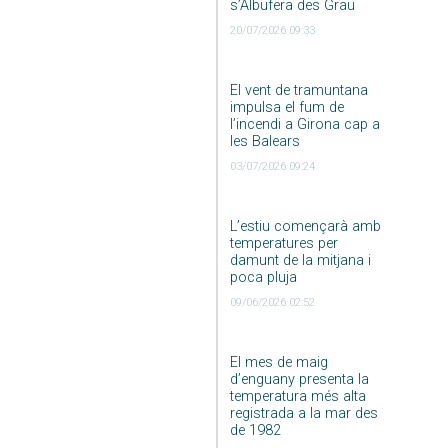
s’Albufera des Grau
20/07/2026 09:33
El vent de tramuntana
impulsa el fum de
l’incendi a Girona cap a
les Balears
03/07/2026 09:24
L’estiu començarà amb
temperatures per
damunt de la mitjana i
poca pluja
09/06/2026 02:52
El mes de maig
d’enguany presenta la
temperatura més alta
registrada a la mar des
de 1982