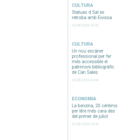
CULTURA
Statuas d Sal es
retroba amb Eivissa
05/08/2026 05:00
CULTURA
Un nou escàner
professional per fer
més accessible el
patrimoni bibliogràfic
de Can Sales
05/08/2026 04:46
ECONOMIA
La benzina, 20 cèntims
per litre més cara des
del primer de juliol
05/08/2026 04:36