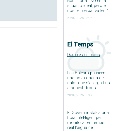
Raúl Llona: ”No és la
situació ideal, però el
nostre mercat va lent”
29/07/2026 05:22
El Temps
Darreres edicions
Les Balears pateixen
una nova onada de
calor que s’allarga fins
a aquest dijous
20/07/2026 03:47
El Govern instal·la una
boia intel·ligent per
monitorar en temps
real l’aigua de