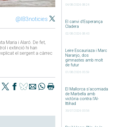
04/08/2026 08:24
@IB3noticies
El canvi d’Esperança
Cladera
02/08/2026 08:43
a Maria i Alaró. De fet,
ol i extinció hi han
Leire Escauriaza i Marc
xplicat el sergent a càrrec
Naranjo, dos
gimnastes amb molt
de futur
01/08/2026 05:59
El Mallorca s’acomiada
de Marbella amb
victòria contra l’Al-
Ittihad
30/07/2026 03:56