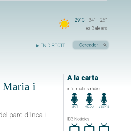
29°C
34°
26°
Illes Balears
▶ EN DIRECTE
A la carta
 Maria i
informatius ràdio
MATÍ
MIGDIA
VESPRE
el parc d'Inca i
IB3 Noticies