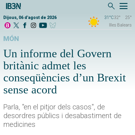
Dijous, 06 d'agost de 2026
31°C
32°
25°
Illes Balears
MÓN
Un informe del Govern
britànic admet les
conseqüències d’un Brexit
sense acord
Parla, "en el pitjor dels casos", de
desordres públics i desabastiment de
medicines