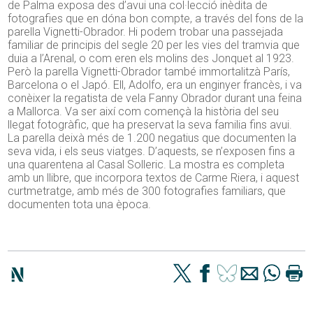
de Palma exposa des d’avui una col·lecció inèdita de
fotografies que en dóna bon compte, a través del fons de la
parella Vignetti-Obrador. Hi podem trobar una passejada
familiar de principis del segle 20 per les vies del tramvia que
duia a l’Arenal, o com eren els molins des Jonquet al 1923.
Però la parella Vignetti-Obrador també immortalitzà París,
Barcelona o el Japó. Ell, Adolfo, era un enginyer francès, i va
conèixer la regatista de vela Fanny Obrador durant una feina
a Mallorca. Va ser així com començà la història del seu
llegat fotogràfic, que ha preservat la seva familia fins avui.
La parella deixà més de 1.200 negatius que documenten la
seva vida, i els seus viatges. D’aquests, se n’exposen fins a
una quarentena al Casal Solleric. La mostra es completa
amb un llibre, que incorpora textos de Carme Riera, i aquest
curtmetratge, amb més de 300 fotografies familiars, que
documenten tota una època.