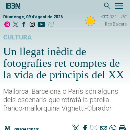
Diumenge, 09 d'agost de 2026
30°C
33°
26°
Illes Balears
CULTURA
Un llegat inèdit de
fotografies ret comptes de
la vida de principis del XX
Mallorca, Barcelona o París són alguns
dels escenaris que retratà la parella
franco-mallorquina Vignetti-Obrador
08/06/2018