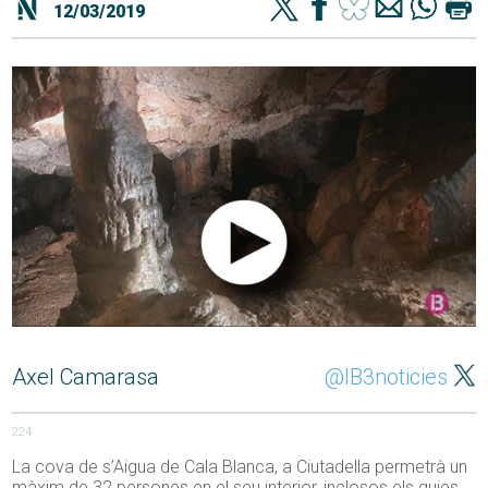
12/03/2019
Axel Camarasa
@IB3noticies
224
La cova de s’Aigua de Cala Blanca, a Ciutadella permetrà un
màxim de 32 persones en el seu interior, inclosos els guies.