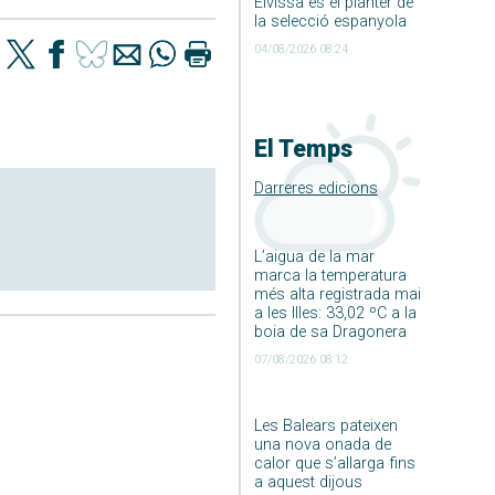
Eivissa és el planter de
la selecció espanyola
04/08/2026 08:24
El Temps
Darreres edicions
L’aigua de la mar
marca la temperatura
més alta registrada mai
a les Illes: 33,02 ºC a la
boia de sa Dragonera
07/08/2026 08:12
Les Balears pateixen
una nova onada de
calor que s’allarga fins
a aquest dijous