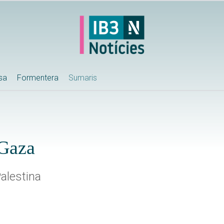
ssa
Formentera
Sumaris
 Gaza
alestina