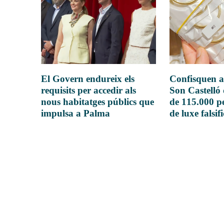
El Govern endureix els
Confisquen a
requisits per accedir als
Son Castelló
nous habitatges públics que
de 115.000 pe
impulsa a Palma
de luxe falsif