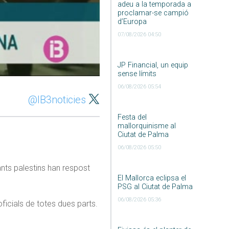
adeu a la temporada a
proclamar-se campió
d’Europa
07/08/2026 04:50
JP Financial, un equip
sense límits
06/08/2026 05:54
@IB3noticies
Festa del
mallorquinisme al
Ciutat de Palma
06/08/2026 05:50
ants palestins han respost
El Mallorca eclipsa el
PSG al Ciutat de Palma
06/08/2026 05:36
icials de totes dues parts.