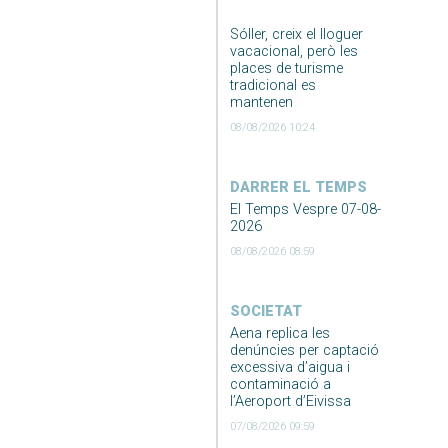
Sóller, creix el lloguer
vacacional, però les
places de turisme
tradicional es
mantenen
08/08/2026 10:24
DARRER EL TEMPS
El Temps Vespre 07-08-
2026
08/08/2026 08:59
SOCIETAT
Aena replica les
denúncies per captació
excessiva d’aigua i
contaminació a
l’Aeroport d’Eivissa
07/08/2026 09:59