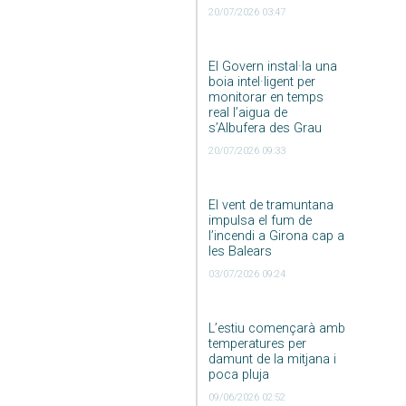
20/07/2026 03:47
El Govern instal·la una
boia intel·ligent per
monitorar en temps
real l’aigua de
s’Albufera des Grau
20/07/2026 09:33
El vent de tramuntana
impulsa el fum de
l’incendi a Girona cap a
les Balears
03/07/2026 09:24
L’estiu començarà amb
temperatures per
damunt de la mitjana i
poca pluja
09/06/2026 02:52