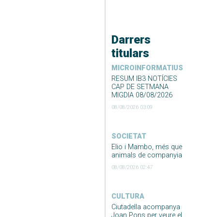
Darrers
titulars
MICROINFORMATIUS
RESUM IB3 NOTÍCIES
CAP DE SETMANA
MIGDIA 08/08/2026
08/08/2026 03:09
SOCIETAT
Elio i Mambo, més que
animals de companyia
08/08/2026 02:47
CULTURA
Ciutadella acompanya
Joan Pons per veure el