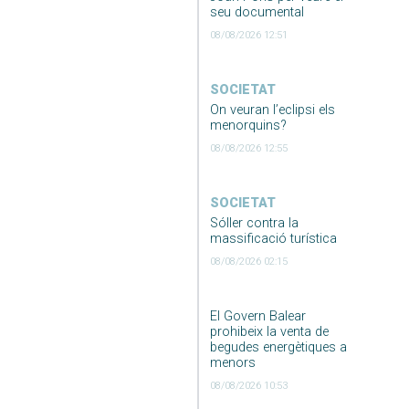
seu documental
08/08/2026 12:51
SOCIETAT
On veuran l’eclipsi els
menorquins?
08/08/2026 12:55
SOCIETAT
Sóller contra la
massificació turística
08/08/2026 02:15
El Govern Balear
prohibeix la venta de
begudes energètiques a
menors
08/08/2026 10:53