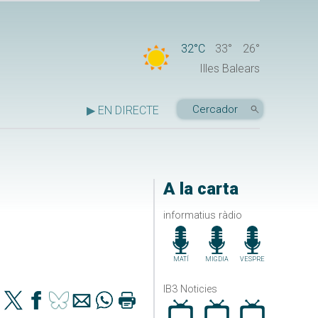
32°C
33°
26°
Illes Balears
▶ EN DIRECTE
A la carta
informatius ràdio
MATÍ
MIGDIA
VESPRE
IB3 Noticies