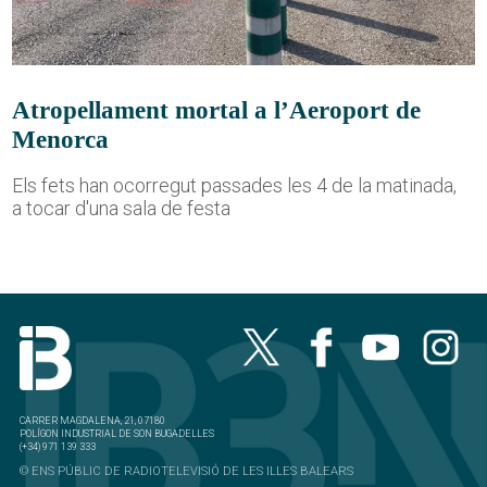
Atropellament mortal a l’Aeroport de
Menorca
Els fets han ocorregut passades les 4 de la matinada,
a tocar d'una sala de festa
CARRER MAGDALENA, 21, 07180
POLÍGON INDUSTRIAL DE SON BUGADELLES
(+34) 971 139 333
© ENS PÚBLIC DE RADIOTELEVISIÓ DE LES ILLES BALEARS