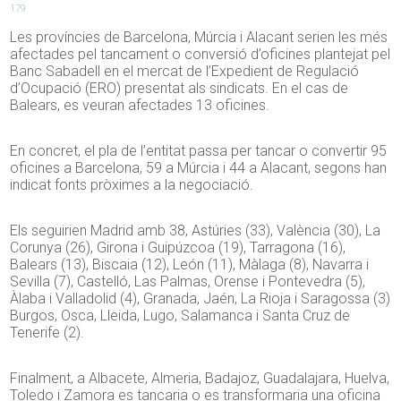
179
Les províncies de Barcelona, Múrcia i Alacant serien les més
afectades pel tancament o conversió d’oficines plantejat pel
Banc Sabadell en el mercat de l’Expedient de Regulació
d’Ocupació (ERO) presentat als sindicats. En el cas de
Balears, es veuran afectades 13 oficines.
En concret, el pla de l’entitat passa per tancar o convertir 95
oficines a Barcelona, 59 a Múrcia i 44 a Alacant, segons han
indicat fonts pròximes a la negociació.
Els seguirien Madrid amb 38, Astúries (33), València (30), La
Corunya (26), Girona i Guipúzcoa (19), Tarragona (16),
Balears (13), Biscaia (12), León (11), Màlaga (8), Navarra i
Sevilla (7), Castelló, Las Palmas, Orense i Pontevedra (5),
Àlaba i Valladolid (4), Granada, Jaén, La Rioja i Saragossa (3)
Burgos, Osca, Lleida, Lugo, Salamanca i Santa Cruz de
Tenerife (2).
Finalment, a Albacete, Almeria, Badajoz, Guadalajara, Huelva,
Toledo i Zamora es tancaria o es transformaria una oficina