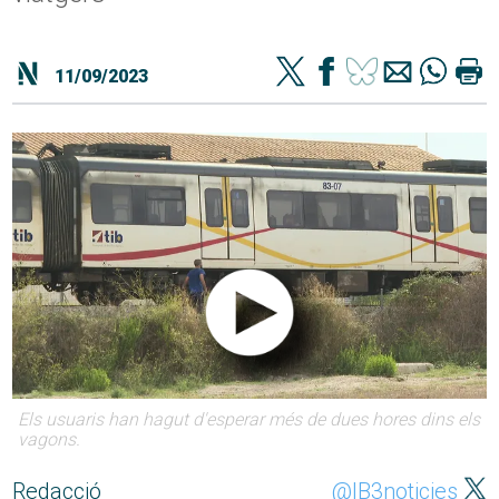
11/09/2023
Els usuaris han hagut d'esperar més de dues hores dins els
vagons.
Redacció
@IB3noticies