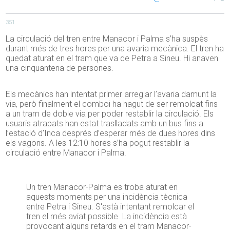
351
La circulació del tren entre Manacor i Palma s’ha suspès
durant més de tres hores per una avaria mecànica. El tren ha
quedat aturat en el tram que va de Petra a Sineu. Hi anaven
una cinquantena de persones.
Els mecànics han intentat primer arreglar l’avaria damunt la
via, però finalment el comboi ha hagut de ser remolcat fins
a un tram de doble via per poder restablir la circulació. Els
usuaris atrapats han estat traslladats amb un bus fins a
l’estació d’Inca després d’esperar més de dues hores dins
els vagons. A les 12:10 hores s’ha pogut restablir la
circulació entre Manacor i Palma.
Un tren Manacor-Palma es troba aturat en
aquests moments per una incidència tècnica
entre Petra i Sineu. S'està intentant remolcar el
tren el més aviat possible. La incidència està
provocant alguns retards en el tram Manacor-