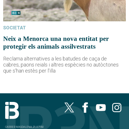
SOCIETAT
Neix a Menorca una nova entitat per
protegir els animals assilvestrats
Reclama alternatives a les batudes de caça de
cabres, paons reials i altres espècies no autòctones
que s'han estès per l'illa
CARRER MAGDALENA, 21, 07180