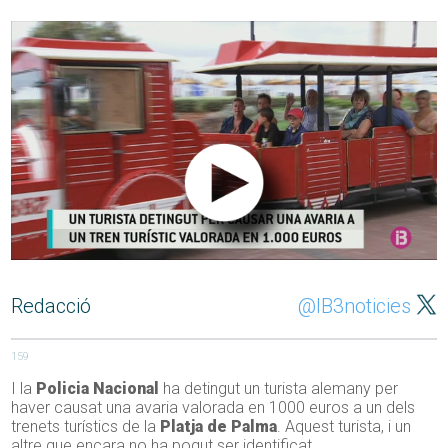
Redacció
@IB3noticies
159
I la
Policia Nacional
ha detingut un turista alemany per
haver causat una avaria valorada en 1000 euros a un dels
trenets turístics de la
Platja de Palma
. Aquest turista, i un
altre que encara no ha pogut ser identificat.