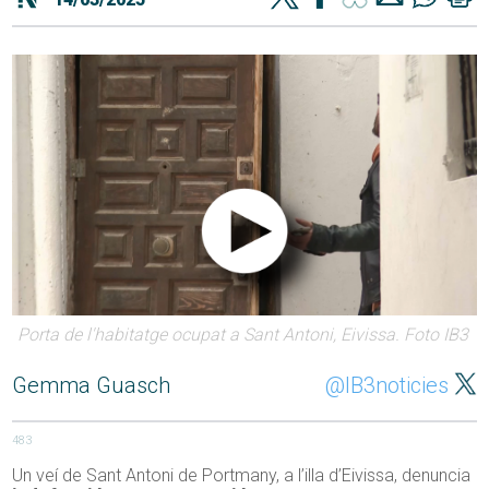
Porta de l'habitatge ocupat a Sant Antoni, Eivissa. Foto IB3
Gemma Guasch
@IB3noticies
483
Un veí de Sant Antoni de Portmany, a l’illa d’Eivissa, denuncia