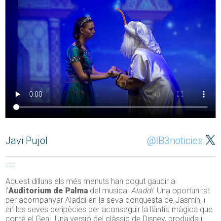
Javi Pujol
@IB3noticies
150
Aquest dilluns els més menuts han pogut gaudir a
l’
Auditorium de Palma
del musical
Aladdí
. Una oportunitat
per acompanyar Aladdí en la seva conquesta de Jasmín, i
en les seves peripècies per aconseguir la llàntia màgica que
conté el Geni. Una versió del clàssic de Disney, produïda i