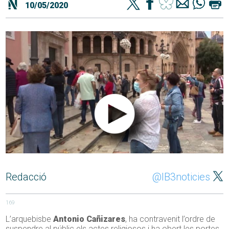
10/05/2020
Redacció
@IB3noticies
169
L’arquebisbe
Antonio Cañizares
, ha contravenit l’ordre de
suspendre al públic els actes religiosos i ha obert les portes