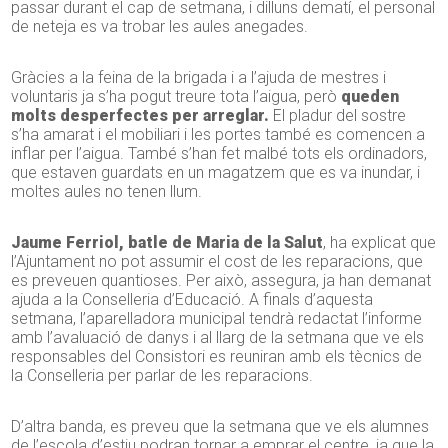
passar durant el cap de setmana, i dilluns dematí, el personal
de neteja es va trobar les aules anegades.
Gràcies a la feina de la brigada i a l’ajuda de mestres i
voluntaris ja s’ha pogut treure tota l’aigua, però
queden
molts desperfectes per arreglar.
El pladur del sostre
s’ha amarat i el mobiliari i les portes també es comencen a
inflar per l’aigua. També s’han fet malbé tots els ordinadors,
que estaven guardats en un magatzem que es va inundar, i
moltes aules no tenen llum.
Jaume Ferriol, batle de Maria de la Salut
, ha explicat que
l’Ajuntament no pot assumir el cost de les reparacions, que
es preveuen quantioses. Per això, assegura, ja han demanat
ajuda a la Conselleria d’Educació. A finals d’aquesta
setmana, l’aparelladora municipal tendrà redactat l’informe
amb l’avaluació de danys i al llarg de la setmana que ve els
responsables del Consistori es reuniran amb els tècnics de
la Conselleria per parlar de les reparacions.
D’altra banda, es preveu que la setmana que ve els alumnes
de l’escola d’estiu podran tornar a emprar el centre, ja que la