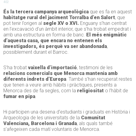
402
És la tercera campanya arqueològica
que es fa en aquest
habitatge rural del jaciment Torralba d’en Salort
, que
pot tenir l’origen al
segle XV o XVI.
Enguany s’han centrat
en l’excavació d’un àmbit interior, que s’ha trobat empedrat i
amb una estructura en forma de banc.
El més enigmàtic
d’aquesta casa, que encara no entenen els
investigadors, és perquè va ser abandonada
,
possiblement durant el Barroc.
S’ha trobat
vaixella d’importació
, testimoni de les
relacions comercials que Menorca mantenia amb
diferents indrets d’Europa
. També s’han recuperat restes
que tenen a veure amb hàbits i pràctiques, presents a
Menorca des de fa segles, com la
religiositat
o l’hàbit de
fumar en pipa
.
Hi participen una desena d’estudiants i graduats en Història i
Arqueologia de les universitats de la
Comunitat
Valenciana, Barcelona i Granada
, als quals també
s’afegeixen cada matí voluntaris de Menorca.