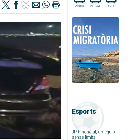
MIGDIA
VESPRE
CAP.SET
Esports
JP Financial, un equip
sense límits