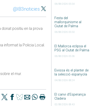
06/08/2026 05:54
@IB3noticies
Festa del
mallorquinisme al
Ciutat de Palma
 donat positiu en la prova
06/08/2026 05:50
ha informat la Policia Local.
El Mallorca eclipsa el
PSG al Ciutat de Palma
06/08/2026 05:36
Eivissa és el planter de
 sobre el mur.
la selecció espanyola
04/08/2026 08:24
El canvi d’Esperança
Cladera
02/08/2026 08:43