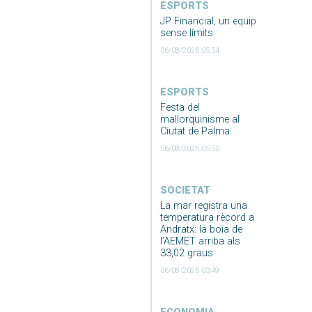
ESPORTS
JP Financial, un equip
sense límits
06/08/2026 05:54
ESPORTS
Festa del
mallorquinisme al
Ciutat de Palma
06/08/2026 05:50
SOCIETAT
La mar registra una
temperatura rècord a
Andratx: la boia de
l’AEMET arriba als
33,02 graus
06/08/2026 03:49