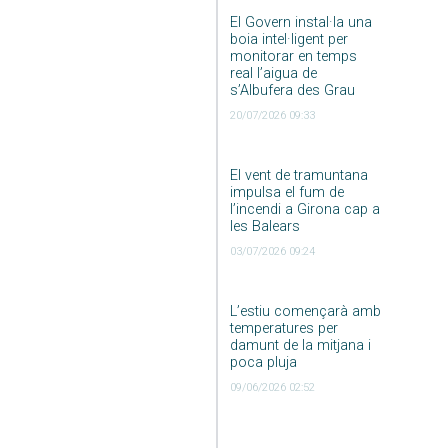
El Govern instal·la una
boia intel·ligent per
monitorar en temps
real l’aigua de
s’Albufera des Grau
20/07/2026 09:33
El vent de tramuntana
impulsa el fum de
l’incendi a Girona cap a
les Balears
03/07/2026 09:24
L’estiu començarà amb
temperatures per
damunt de la mitjana i
poca pluja
09/06/2026 02:52