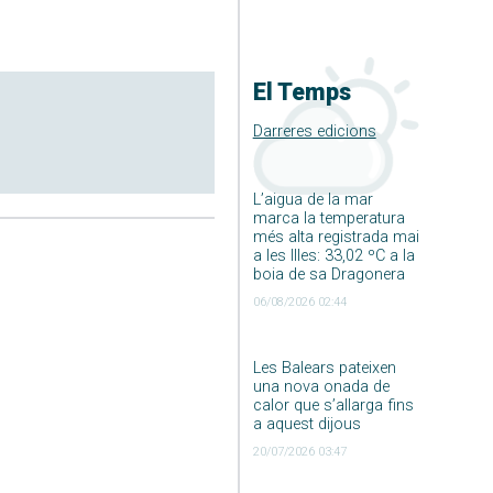
El Temps
Darreres edicions
L’aigua de la mar
marca la temperatura
més alta registrada mai
a les Illes: 33,02 ºC a la
boia de sa Dragonera
06/08/2026 02:44
Les Balears pateixen
una nova onada de
calor que s’allarga fins
a aquest dijous
20/07/2026 03:47