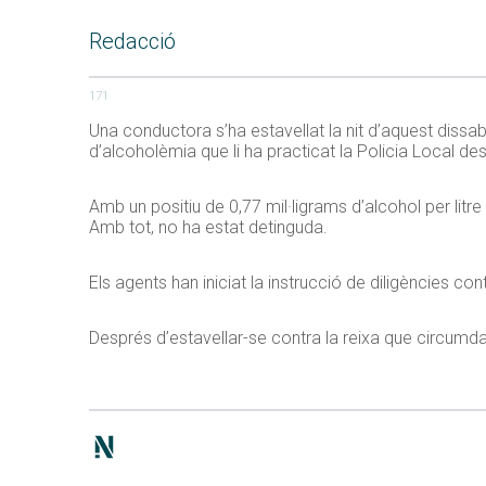
Redacció
171
Una conductora s’ha estavellat la nit d’aquest dissa
d’alcoholèmia que li ha practicat la Policia Local des
Amb un positiu de 0,77 mil·ligrams d’alcohol per litre
Amb tot, no ha estat detinguda.
Els agents han iniciat la instrucció de diligències con
Després d’estavellar-se contra la reixa que circumda 