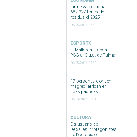
ECONOMIA
Tirme va gestionar
682.327 tones de
residus el 2025
06/08/2026 05:46
ESPORTS
El Mallorca eclipsa el
PSG al Ciutat de Palma
06/08/2026 05:36
17 persones d’origen
magrebí arriben en
dues pasteres
06/08/2026 05:31
CULTURA
Els usuaris de
Deixalles, protagonistes
de l’exposició