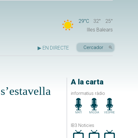
29°C
32°
25°
Illes Balears
▶ EN DIRECTE
A la carta
s’estavella
informatius ràdio
MATÍ
MIGDIA
VESPRE
IB3 Noticies