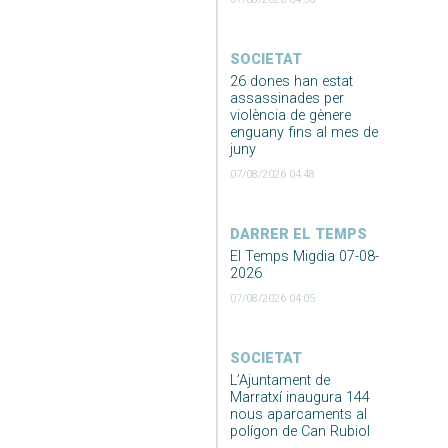
SOCIETAT
26 dones han estat
assassinades per
violència de gènere
enguany fins al mes de
juny
07/08/2026 04:48
DARRER EL TEMPS
El Temps Migdia 07-08-
2026
07/08/2026 04:05
SOCIETAT
L’Ajuntament de
Marratxí inaugura 144
nous aparcaments al
polígon de Can Rubiol