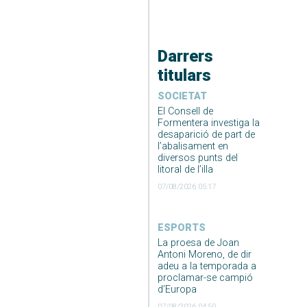
Darrers
titulars
SOCIETAT
El Consell de
Formentera investiga la
desaparició de part de
l’abalisament en
diversos punts del
litoral de l’illa
07/08/2026 05:17
ESPORTS
La proesa de Joan
Antoni Moreno, de dir
adeu a la temporada a
proclamar-se campió
d’Europa
07/08/2026 04:50