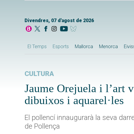
Divendres, 07 d'agost de 2026
El Temps
Esports
Mallorca
Menorca
Eivi
CULTURA
Jaume Orejuela i l’art v
dibuixos i aquarel·les
El pollencí innaugurarà la seva dar
de Pollença