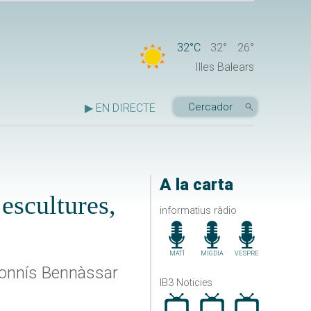
32°C
32°
26°
Illes Balears
▶ EN DIRECTE
A la carta
 escultures,
informatius ràdio
MATÍ
MIGDIA
VESPRE
Dionnís Bennàssar
IB3 Noticies