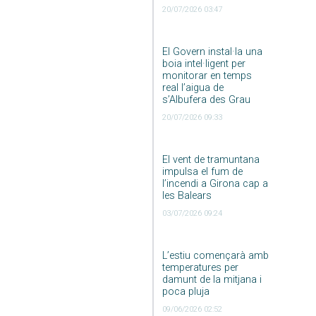
20/07/2026 03:47
El Govern instal·la una
boia intel·ligent per
monitorar en temps
real l’aigua de
s’Albufera des Grau
20/07/2026 09:33
El vent de tramuntana
impulsa el fum de
l’incendi a Girona cap a
les Balears
03/07/2026 09:24
L’estiu començarà amb
temperatures per
damunt de la mitjana i
poca pluja
09/06/2026 02:52