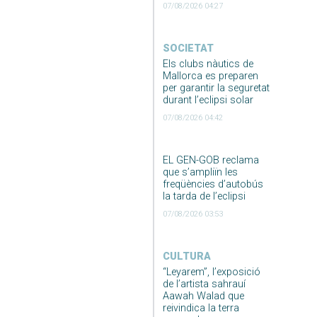
07/08/2026 04:27
SOCIETAT
Els clubs nàutics de
Mallorca es preparen
per garantir la seguretat
durant l’eclipsi solar
07/08/2026 04:42
EL GEN-GOB reclama
que s’ampliïn les
freqüències d’autobús
la tarda de l’eclipsi
07/08/2026 03:53
CULTURA
“Leyarem”, l’exposició
de l’artista sahrauí
Aawah Walad que
reivindica la terra