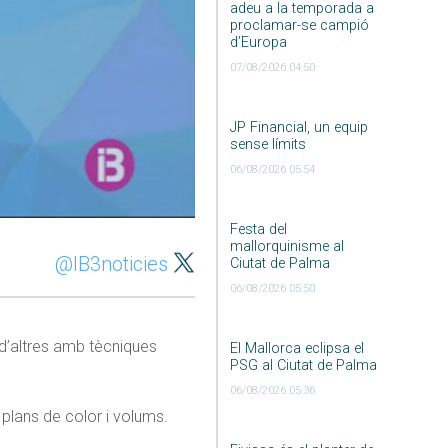
adeu a la temporada a
proclamar-se campió
d’Europa
07/08/2026 04:50
JP Financial, un equip
sense límits
06/08/2026 05:54
Festa del
mallorquinisme al
@IB3noticies
Ciutat de Palma
06/08/2026 05:50
 d’altres amb tècniques
El Mallorca eclipsa el
PSG al Ciutat de Palma
06/08/2026 05:36
plans de color i volums.