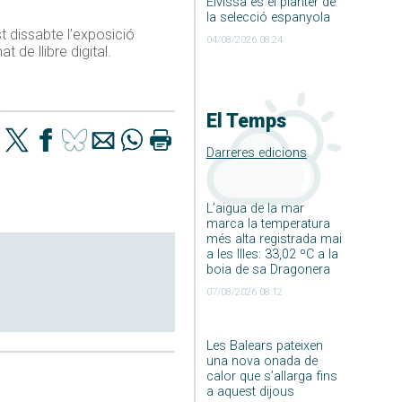
Eivissa és el planter de
la selecció espanyola
st dissabte l’exposició
04/08/2026 08:24
 de llibre digital.
El Temps
Darreres edicions
L’aigua de la mar
marca la temperatura
més alta registrada mai
a les Illes: 33,02 ºC a la
boia de sa Dragonera
07/08/2026 08:12
Les Balears pateixen
una nova onada de
calor que s’allarga fins
a aquest dijous