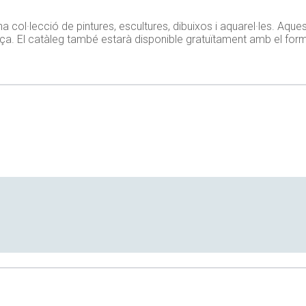
 una col·lecció de pintures, escultures, dibuixos i aquarel·les. Aque
ça. El catàleg també estarà disponible gratuïtament amb el format