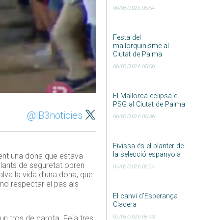
06/08/2026 05:54
Festa del
mallorquinisme al
Ciutat de Palma
06/08/2026 05:50
El Mallorca eclipsa el
PSG al Ciutat de Palma
@IB3noticies
06/08/2026 05:36
Eivissa és el planter de
la selecció espanyola
lment una dona que estava
gilants de seguretat obren
04/08/2026 08:24
alva la vida d’una dona, que
 no respectar el pas als
El canvi d’Esperança
Cladera
02/08/2026 08:43
un tros de carota. Feia tres