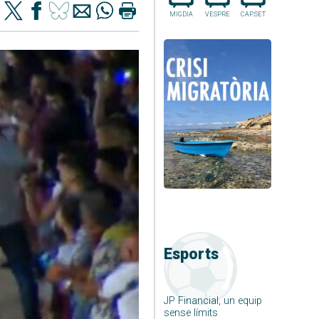
MIGDIA
VESPRE
CAP.SET
Esports
JP Financial, un equip
sense límits