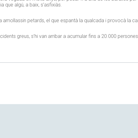
 que algú, a baix, s’asfixiàs.
 amollassin petards, el que espantà la qualcada i provocà la cai
 incidents greus, s’hi van arribar a acumular fins a 20.000 person