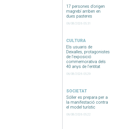
17 persones d’origen
magrebí arriben en
dues pasteres
06/08/2026 05:31
CULTURA
Els usuaris de
Deixalles, protagonistes
de l’exposició
commemorativa dels
40 anys de l’entitat
06/08/2026 05:29
SOCIETAT
Sóller es prepara per a
la manifestació contra
el model turístic
06/08/2026 05:22