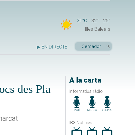
31°C
32°
25°
Illes Balears
▶ EN DIRECTE
A la carta
Jocs des Pla
informatius ràdio
MATÍ
MIGDIA
VESPRE
marcat
IB3 Noticies