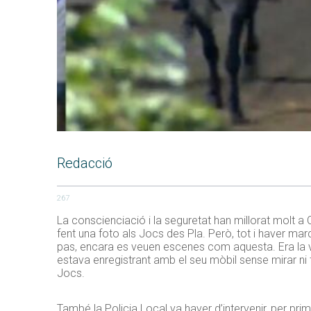
Redacció
267
La conscienciació i la seguretat han millorat molt a
fent una foto als Jocs des Pla. Però, tot i haver marc
pas, encara es veuen escenes com aquesta. Era la vui
estava enregistrant amb el seu mòbil sense mirar ni 
Jocs.
També la Policia Local va haver d’intervenir, per pri