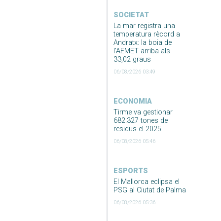
SOCIETAT
La mar registra una
temperatura rècord a
Andratx: la boia de
l’AEMET arriba als
33,02 graus
06/08/2026 03:49
ECONOMIA
Tirme va gestionar
682.327 tones de
residus el 2025
06/08/2026 05:46
ESPORTS
El Mallorca eclipsa el
PSG al Ciutat de Palma
06/08/2026 05:36