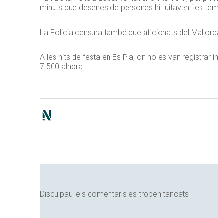
minuts que desenes de persones hi lluitaven i es temia
La Policia censura també que aficionats del Mallorca
A les nits de festa en Es Pla, on no es van registrar
7.500 alhora.
Disculpau, els comentaris es troben tancats