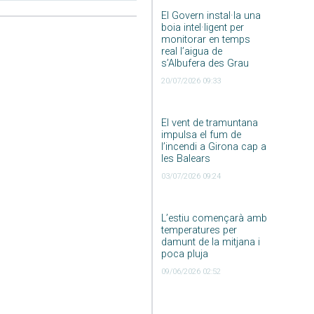
El Govern instal·la una
boia intel·ligent per
monitorar en temps
real l’aigua de
s’Albufera des Grau
20/07/2026 09:33
El vent de tramuntana
impulsa el fum de
l’incendi a Girona cap a
les Balears
03/07/2026 09:24
L’estiu començarà amb
temperatures per
damunt de la mitjana i
poca pluja
09/06/2026 02:52