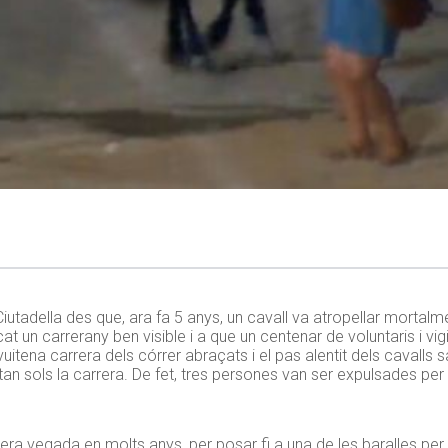
 Ciutadella des que, ara fa 5 anys, un cavall va atropellar morta
at un carrerany ben visible i a que un centenar de voluntaris i vi
tena carrera dels córrer abraçats i el pas alentit dels cavalls s
tan sols la carrera. De fet, tres persones van ser expulsades per
mera vegada en molts anys, per posar fi a una de les baralles per 