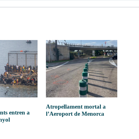
Atropellament mortal a
nts entren a
l’Aeroport de Menorca
anyol