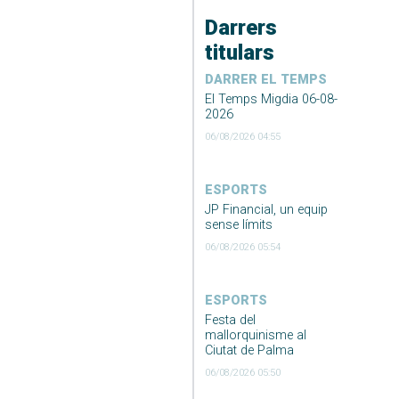
Darrers
titulars
DARRER EL TEMPS
El Temps Migdia 06-08-
2026
06/08/2026 04:55
ESPORTS
JP Financial, un equip
sense límits
06/08/2026 05:54
ESPORTS
Festa del
mallorquinisme al
Ciutat de Palma
06/08/2026 05:50