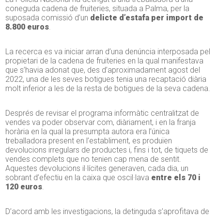
coneguda cadena de fruiteries, situada a Palma, per la
suposada comissió d’un
delicte d’estafa per import de
8.800 euros
.
La recerca es va iniciar arran d’una denúncia interposada pel
propietari de la cadena de fruiteries en la qual manifestava
que s’havia adonat que, des d’aproximadament agost del
2022, una de les seves botigues tenia una recaptació diària
molt inferior a les de la resta de botigues de la seva cadena.
Després de revisar el programa informàtic centralitzat de
vendes va poder observar com, diàriament, i en la franja
horària en la qual la presumpta autora era l’única
treballadora present en l’establiment, es produïen
devolucions irregulars de productes i, fins i tot, de tiquets de
vendes complets que no tenien cap mena de sentit.
Aquestes devolucions il·lícites generaven, cada dia, un
sobrant d’efectiu en la caixa que oscil·lava
entre els 70 i
120 euros
.
D’acord amb les investigacions, la detinguda s’aprofitava de