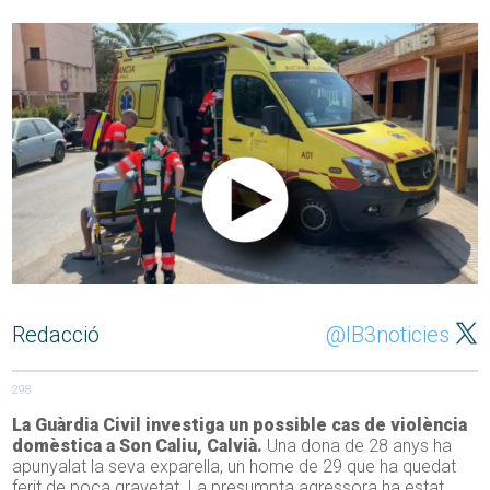
Redacció
@IB3noticies
298
La Guàrdia Civil investiga un possible cas de violència
domèstica a Son Caliu, Calvià.
Una dona de 28 anys ha
apunyalat la seva exparella, un home de 29 que ha quedat
ferit de poca gravetat. La presumpta agressora ha estat