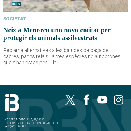
SOCIETAT
Neix a Menorca una nova entitat per
protegir els animals assilvestrats
Reclama alternatives a les batudes de caça de
cabres, paons reials i altres espècies no autòctones
que s'han estès per l'illa
CARRER MAGDALENA, 21, 07180
POLÍGON INDUSTRIAL DE SON BUGADELLES
(+34) 971 139 333