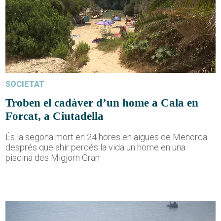
SOCIETAT
Troben el cadàver d’un home a Cala en
Forcat, a Ciutadella
És la segona mort en 24 hores en aigües de Menorca
després que ahir perdés la vida un home en una
piscina des Migjorn Gran