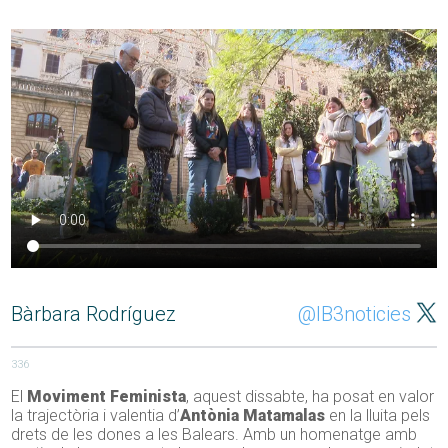
Bàrbara Rodríguez
@IB3noticies
336
El
Moviment Feminista
, aquest dissabte, ha posat en valor
la trajectòria i valentia d’
Antònia Matamalas
en la lluita pels
drets de les dones a les Balears. Amb un homenatge amb