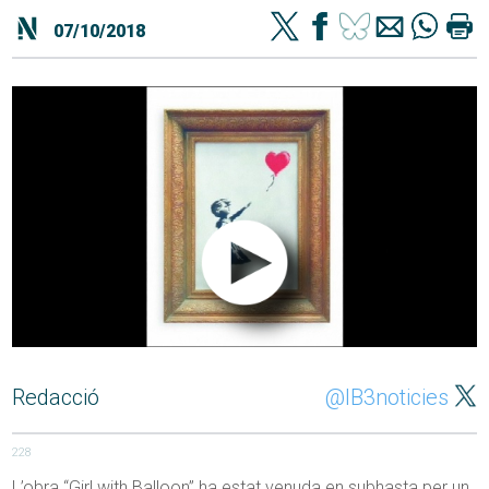
07/10/2018
Redacció
@IB3noticies
228
L’obra “Girl with Balloon” ha estat venuda en subhasta per un