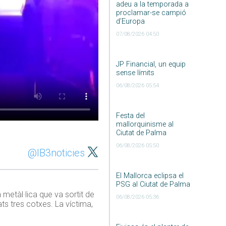
adeu a la temporada a
proclamar-se campió
d’Europa
07/08/2026 04:50
JP Financial, un equip
sense límits
06/08/2026 05:54
Festa del
mallorquinisme al
Ciutat de Palma
06/08/2026 05:50
@IB3noticies
El Mallorca eclipsa el
PSG al Ciutat de Palma
 metàl·lica que va sortit de
06/08/2026 05:36
ts tres cotxes. La víctima,