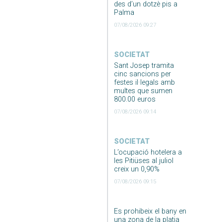
des d’un dotzè pis a
Palma
07/08/2026 09:27
SOCIETAT
Sant Josep tramita
cinc sancions per
festes il·legals amb
multes que sumen
800.00 euros
07/08/2026 09:14
SOCIETAT
L’ocupació hotelera a
les Pitiüses al juliol
creix un 0,90%
07/08/2026 09:15
Es prohibeix el bany en
una zona de la platja