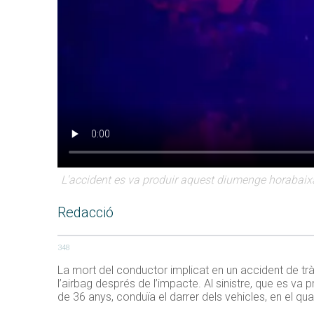
L'accident es va produir aquest diumenge horabaix
Redacció
348
La mort del conductor implicat en un accident de tràn
l’airbag després de l’impacte. Al sinistre, que es va
de 36 anys, conduïa el darrer dels vehicles, en el qua