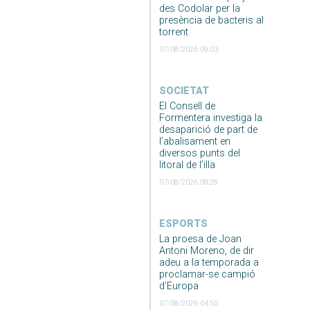
des Codolar per la
presència de bacteris al
torrent
07/08/2026 09:03
SOCIETAT
El Consell de
Formentera investiga la
desaparició de part de
l’abalisament en
diversos punts del
litoral de l’illa
07/08/2026 08:28
ESPORTS
La proesa de Joan
Antoni Moreno, de dir
adeu a la temporada a
proclamar-se campió
d’Europa
07/08/2026 04:50