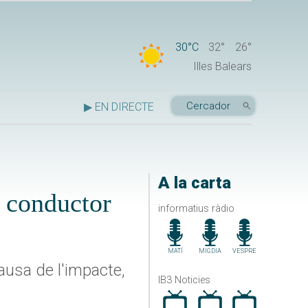
30°C
32°
26°
Illes Balears
▶ EN DIRECTE
A la carta
l conductor
informatius ràdio
MATÍ
MIGDIA
VESPRE
ausa de l'impacte,
IB3 Noticies