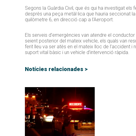
Segons la Guàrdia Civil, que és qui ha investigat els f
desprès una peça metàl·lica que hauria seccionat la 
quilòmetre 6, en direcció cap a l’Aeroport.
Els serveis d’emergències van atendre el conductor 
seient posterior del mateix vehicle, els quals van resu
ferit lleu va ser atès en el mateix lloc de l’accident 
suport vital bàsic i un vehicle d’intervenció ràpida.
Notícies relacionades >