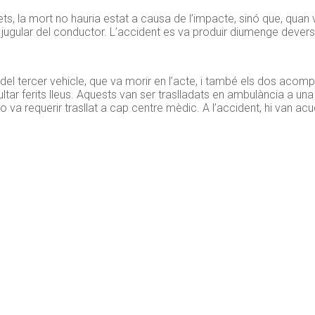
ets, la mort no hauria estat a causa de l’impacte, sinó que, quan v
jugular del conductor. L’accident es va produir diumenge devers 
del tercer vehicle, que va morir en l’acte, i també els dos aco
ltar ferits lleus. Aquests van ser traslladats en ambulància a una c
i no va requerir trasllat a cap centre mèdic. A l’accident, hi van 