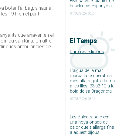
Eivissa és el planter de
la selecció espanyola
a botar l’airbag, s’hauria
les 19 h en el punt
04/08/2026 08:24
mpanyants que anaven en el
El Temps
línica sanitària. Un altre
acudir dues ambulàncies de
Darreres edicions
L’aigua de la mar
marca la temperatura
més alta registrada mai
a les Illes: 33,02 ºC a la
boia de sa Dragonera
07/08/2026 08:12
Les Balears pateixen
una nova onada de
calor que s’allarga fins
a aquest dijous