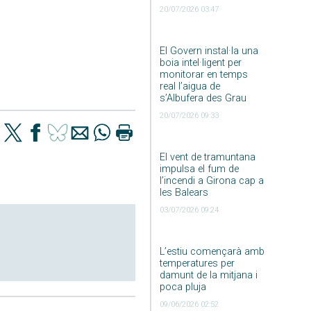
20/07/2026 03:47
El Govern instal·la una
boia intel·ligent per
monitorar en temps
real l’aigua de
s’Albufera des Grau
20/07/2026 09:33
El vent de tramuntana
impulsa el fum de
l’incendi a Girona cap a
les Balears
03/07/2026 09:24
L’estiu començarà amb
temperatures per
damunt de la mitjana i
poca pluja
09/06/2026 02:52