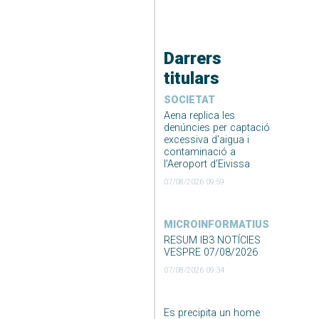
Darrers
titulars
SOCIETAT
Aena replica les
denúncies per captació
excessiva d’aigua i
contaminació a
l’Aeroport d’Eivissa
07/08/2026 09:59
MICROINFORMATIUS
RESUM IB3 NOTÍCIES
VESPRE 07/08/2026
07/08/2026 09:34
Es precipita un home