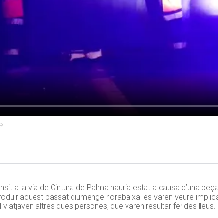
a.
sit a la via de Cintura de Palma hauria estat a causa d’una peça
 produir aquest passat diumenge horabaixa, es varen veure implica
l viatjaven altres dues persones, que varen resultar ferides lleus.