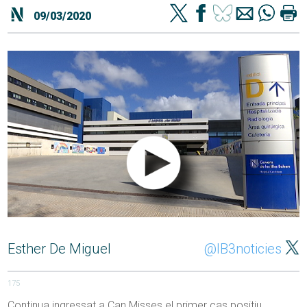
09/03/2020
Esther De Miguel
@IB3noticies
175
Continua ingressat a Can Misses el primer cas positiu