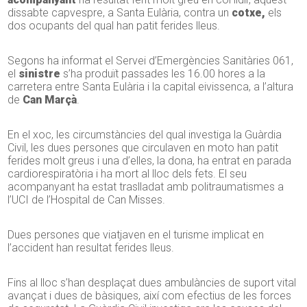
dissabte capvespre, a Santa Eulària, contra un
cotxe,
els
dos ocupants del qual han patit ferides lleus.
Segons ha informat el Servei d’Emergències Sanitàries 061,
el
sinistre
s’ha produït passades les 16.00 hores a la
carretera entre Santa Eulària i la capital eivissenca, a l’altura
de
Can Marçà
.
En el xoc, les circumstàncies del qual investiga la Guàrdia
Civil, les dues persones que circulaven en moto han patit
ferides molt greus i una d’elles, la dona, ha entrat en parada
cardiorespiratòria i ha mort al lloc dels fets. El seu
acompanyant ha estat traslladat amb politraumatismes a
l’UCI de l’Hospital de Can Misses.
Dues persones que viatjaven en el turisme implicat en
l’accident han resultat ferides lleus.
Fins al lloc s’han desplaçat dues ambulàncies de suport vital
avançat i dues de bàsiques, així com efectius de les forces