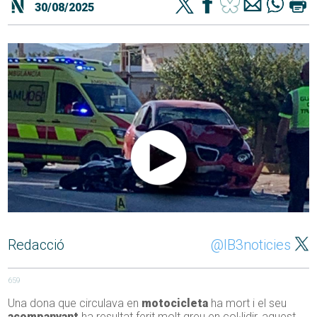
30/08/2025
Redacció
@IB3noticies
659
Una dona que circulava en
motocicleta
ha mort i el seu
acompanyant
ha resultat ferit molt greu en col·lidir, aquest