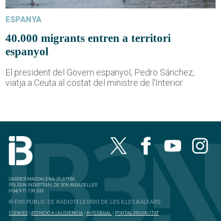
ESPANYA
40.000 migrants entren a territori
espanyol
El president del Govern espanyol, Pedro Sánchez,
viatja a Ceuta al costat del ministre de l'Interior
CARRER MAGDALENA, 21, 07180
POLÍGON INDUSTRIAL DE SON BUGADELLES
(+34) 971 139 333
© ENS PÚBLIC DE RADIOTELEVISIÓ DE LES ILLES BALEARS
COOKIES
|
ATENCIÓ A L'AUDIÈNCIA
|
AVÍS LEGAL
|
PORTAL PRIVACITAT