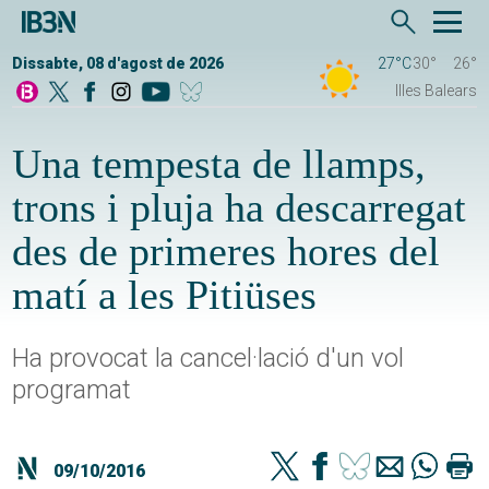
Dissabte, 08 d'agost de 2026
27°C
30°
26°
Illes Balears
Una tempesta de llamps,
trons i pluja ha descarregat
des de primeres hores del
matí a les Pitiüses
Ha provocat la cancel·lació d'un vol
programat
09/10/2016