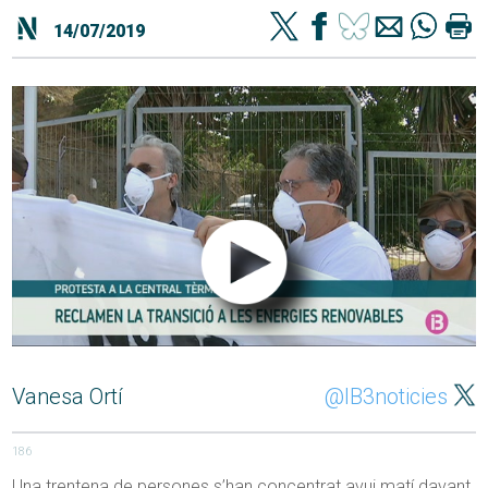
14/07/2019
Vanesa Ortí
@IB3noticies
186
Una trentena de persones s’han concentrat avui matí davant