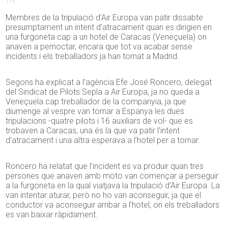
175
Membres de la tripulació d’Air Europa van patir dissabte
presumptament un intent d’atracament quan es dirigien en
una furgoneta cap a un hotel de Caracas (Veneçuela) on
anaven a pernoctar, encara que tot va acabar sense
incidents i els treballadors ja han tornat a Madrid.
Segons ha explicat a l’agència Efe José Roncero, delegat
del Sindicat de Pilots Sepla a Air Europa, ja no queda a
Veneçuela cap treballador de la companyia, ja que
diumenge al vespre van tornar a Espanya les dues
tripulacions -quatre pilots i 16 auxiliars de vol- que es
trobaven a Caracas; una és la que va patir l’intent
d’atracament i una altra esperava a l’hotel per a tornar.
Roncero ha relatat que l’incident es va produir quan tres
persones que anaven amb moto van començar a perseguir
a la furgoneta en la qual viatjava la tripulació d’Air Europa. La
van intentar aturar, però no ho van aconseguir, ja que el
conductor va aconseguir arribar a l’hotel, on els treballadors
es van baixar ràpidament.