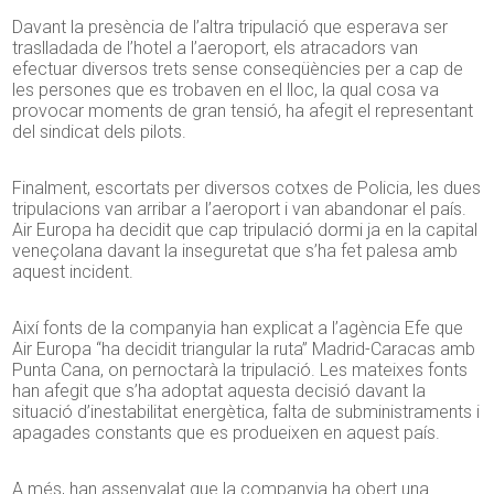
Davant la presència de l’altra tripulació que esperava ser
traslladada de l’hotel a l’aeroport, els atracadors van
efectuar diversos trets sense conseqüències per a cap de
les persones que es trobaven en el lloc, la qual cosa va
provocar moments de gran tensió, ha afegit el representant
del sindicat dels pilots.
Finalment, escortats per diversos cotxes de Policia, les dues
tripulacions van arribar a l’aeroport i van abandonar el país.
Air Europa ha decidit que cap tripulació dormi ja en la capital
veneçolana davant la inseguretat que s’ha fet palesa amb
aquest incident.
Així fonts de la companyia han explicat a l’agència Efe que
Air Europa “ha decidit triangular la ruta” Madrid-Caracas amb
Punta Cana, on pernoctarà la tripulació. Les mateixes fonts
han afegit que s’ha adoptat aquesta decisió davant la
situació d’inestabilitat energètica, falta de subministraments i
apagades constants que es produeixen en aquest país.
A més, han assenyalat que la companyia ha obert una