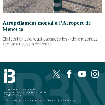
Atropellament mortal a l’Aeroport de
Menorca
Els fets han ocorregut passades les 4 de la matinada,
a tocar d'una sala de festa
CARRER MAGDALENA, 21, 07180
POLÍGON INDUSTRIAL DE SON BUGADELLES
(+34) 971 139 333
© ENS PÚBLIC DE RADIOTELEVISIÓ DE LES ILLES BALEARS